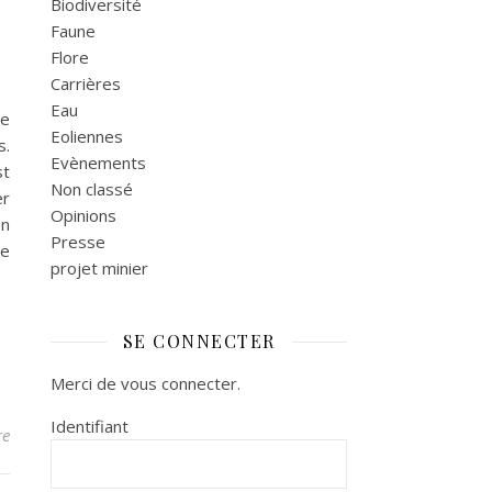
Biodiversité
Faune
Flore
Carrières
Eau
de
Eoliennes
s.
Evènements
st
Non classé
er
Opinions
en
Presse
ne
projet minier
SE CONNECTER
Merci de vous connecter.
Identifiant
re