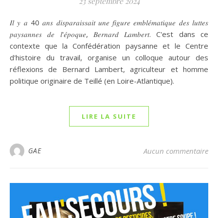
23 septembre 2024
𝐼𝑙 𝑦 𝑎 40 𝑎𝑛𝑠 𝑑𝑖𝑠𝑝𝑎𝑟𝑎𝑖𝑠𝑠𝑎𝑖𝑡 𝑢𝑛𝑒 𝑓𝑖𝑔𝑢𝑟𝑒 𝑒𝑚𝑏𝑙𝑒́𝑚𝑎𝑡𝑖𝑞𝑢𝑒 𝑑𝑒𝑠 𝑙𝑢𝑡𝑡𝑒𝑠
𝑝𝑎𝑦𝑠𝑎𝑛𝑛𝑒𝑠 𝑑𝑒 𝑙'𝑒́𝑝𝑜𝑞𝑢𝑒, 𝐵𝑒𝑟𝑛𝑎𝑟𝑑 𝐿𝑎𝑚𝑏𝑒𝑟𝑡. C'est dans ce
contexte que la Confédération paysanne et le Centre
d'histoire du travail, organise un colloque autour des
réflexions de Bernard Lambert, agriculteur et homme
politique originaire de Teillé (en Loire-Atlantique).
LIRE LA SUITE
GAE
Aucun commentaire