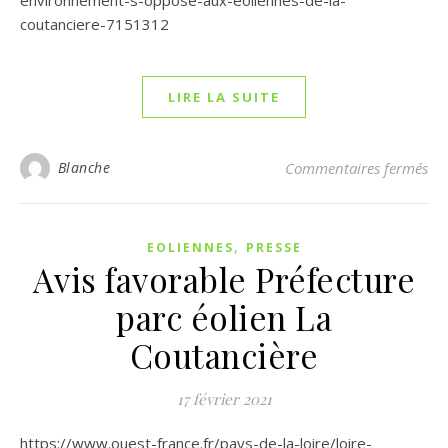
environnement-s-oppose-aux-eoliennes-de-la-
coutanciere-7151312
LIRE LA SUITE
Blanche
Commentaires fermés
sur
,
EOLIENNES
PRESSE
Avis favorable Préfecture
parc éolien La
Coutancière
17 février 2021
https://www.ouest-france.fr/pays-de-la-loire/loire-